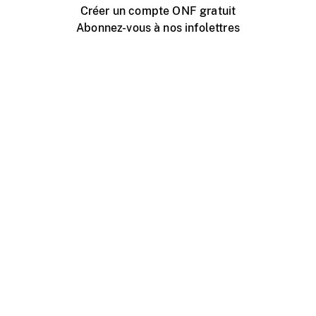
Créer un compte ONF gratuit
Abonnez-vous à nos infolettres
Événements ONF près de chez vous
Créer avec l’ONF
Organiser une projection publique
À propos de ce site
Centre d'aide
Contactez-nous
Espace Média
Emplois
ONF.ca
Production
Distribution
Éducation
Blogue ONF