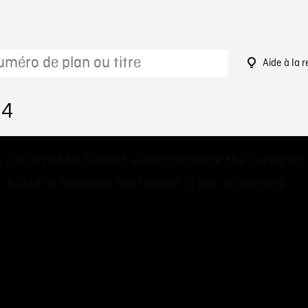
Aide à la 
84
 could not be loaded, either because the server or
 failed or because the format is not supported.