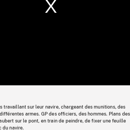
/
Loaded
:
Mute
0%
travaillant sur leur navire, chargeant des munitions, des
t différentes armes. GP des officiers, des hommes. Plans de
ubert sur le pont, en train de peindre, de fixer une feuille
c du navire.