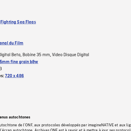
:
Fighting Sea Fleas
ional du Film
Digital Beta
Bobine 35 mm
Video Disque Digital
,
,
5mm fine grain b&w
3
es:
720 x 486
tenus autochtones
tochtone de l’ONF, aux protocoles développés par imagineNATIVE et aux li
l’écran autochtone, Archives ONF est à revoir et à mettre à jour ses protoco