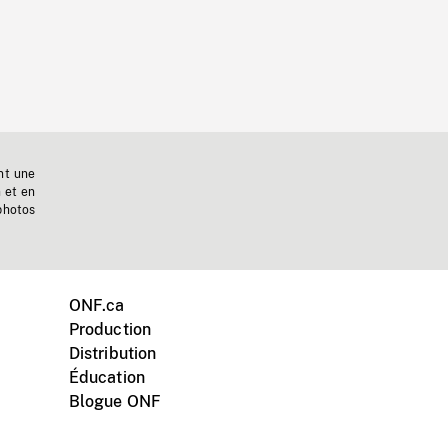
nt une
n et en
photos
ONF.ca
Production
Distribution
Éducation
Blogue ONF