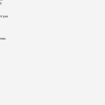
F.
nt pas
ermes