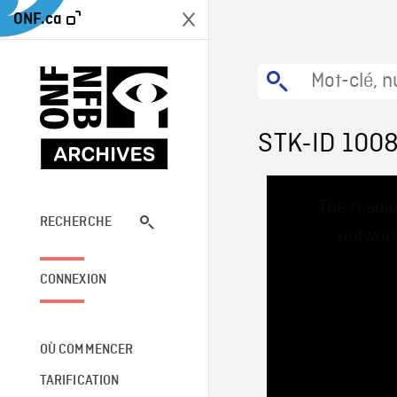
ONF.ca
STK-ID 100
This
The media
is
a
RECHERCHE
network
modal
window.
CONNEXION
OÙ COMMENCER
TARIFICATION