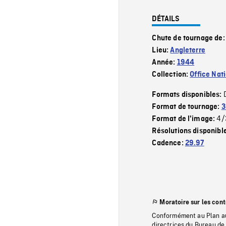
DÉTAILS
Chute de tournage de
Lieu:
Angleterre
Année:
1944
Collection:
Office Nat
Formats disponibles:
Format de tournage:
3
4/
Format de l'image:
Résolutions disponibl
Cadence:
29.97
Moratoire sur les con
Conformément au Plan au
directrices du Bureau de 