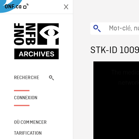
ONF.ca
STK-ID 100
This
The media
is
a
RECHERCHE
network
modal
window.
CONNEXION
OÙ COMMENCER
TARIFICATION