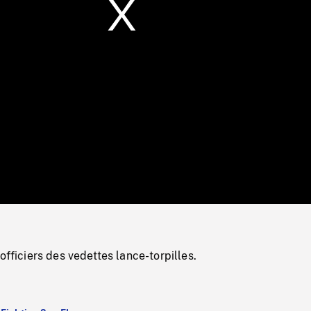
/
Loaded
:
Mute
0%
officiers des vedettes lance-torpilles.