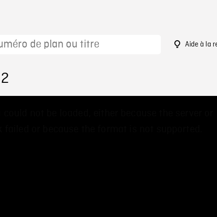
Aide à la 
92
 could not be loaded, either because the server or
 failed or because the format is not supported.