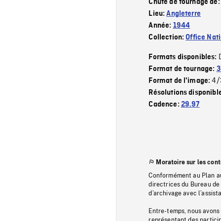
Chute de tournage de
Lieu:
Angleterre
Année:
1944
Collection:
Office Nat
Formats disponibles:
Format de tournage:
3
4/
Format de l'image:
Résolutions disponibl
Cadence:
29.97
Moratoire sur les con
Conformément au Plan au
directrices du Bureau de 
d’archivage avec l’assi
Entre-temps, nous avons s
représentant des particip