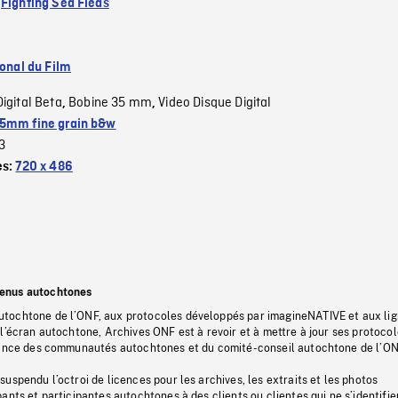
:
Fighting Sea Fleas
ional du Film
Digital Beta
Bobine 35 mm
Video Disque Digital
,
,
5mm fine grain b&w
3
es:
720 x 486
tenus autochtones
tochtone de l’ONF, aux protocoles développés par imagineNATIVE et aux li
l’écran autochtone, Archives ONF est à revoir et à mettre à jour ses protoco
stance des communautés autochtones et du comité-conseil autochtone de l’ON
uspendu l’octroi de licences pour les archives, les extraits et les photos
ants et participantes autochtones à des clients ou clientes qui ne s’identifie