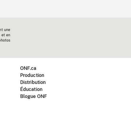
nt une
n et en
photos
ONF.ca
Production
Distribution
Éducation
Blogue ONF