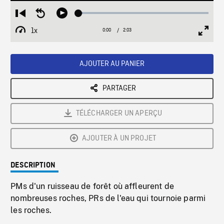
Loaded
:
Restart
Seek
Play
3.07%
from
backward
1x
0:00
Current
2:03
Duration
/
beginning
10
Playback
Full
Time
seconds
Rate
Scree
AJOUTER AU PANIER
PARTAGER
TÉLÉCHARGER UN APERÇU
AJOUTER À UN PROJET
DESCRIPTION
PMs d'un ruisseau de forêt où affleurent de
nombreuses roches, PRs de l'eau qui tournoie parmi
les roches.