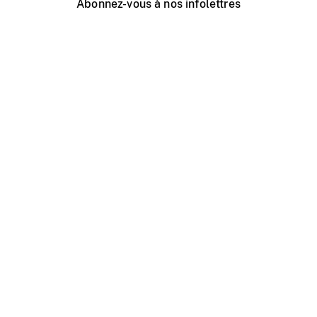
Abonnez-vous à nos infolettres
Événements ONF près de chez vous
Créer avec l’ONF
Organiser une projection publique
À propos de ce site
Centre d'aide
Contactez-nous
Espace Média
Emplois
ONF.ca
Production
Distribution
Éducation
Blogue ONF