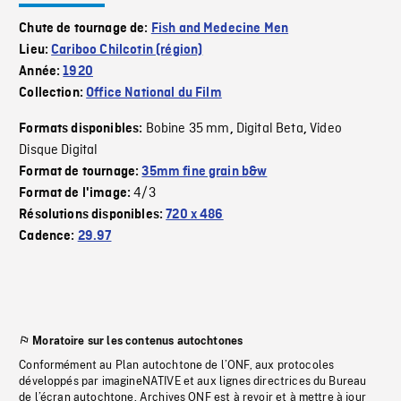
Chute de tournage de:
Fish and Medecine Men
Lieu:
Cariboo Chilcotin (région)
Année:
1920
Collection:
Office National du Film
Bobine 35 mm
Digital Beta
Video
Formats disponibles:
,
,
Disque Digital
Format de tournage:
35mm fine grain b&w
4/3
Format de l'image:
Résolutions disponibles:
720 x 486
Cadence:
29.97
Moratoire sur les contenus autochtones
Conformément au Plan autochtone de l’ONF, aux protocoles
développés par imagineNATIVE et aux lignes directrices du Bureau
de l’écran autochtone, Archives ONF est à revoir et à mettre à jour