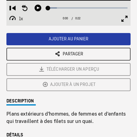
Loaded
:
Restart
Seek
Play
11.08%
from
backward
1x
0:00
Current
0:22
Duration
/
beginning
10
Playback
Full
Time
seconds
Rate
Scree
AJOUTER AU PANIER
PARTAGER
TÉLÉCHARGER UN APERÇU
AJOUTER À UN PROJET
DESCRIPTION
Plans extérieurs d'hommes, de femmes et d'enfants
qui travaillent à des filets sur un quai.
DÉTAILS