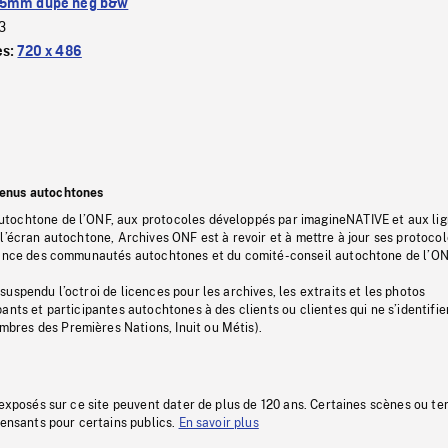
5mm dupe neg b&w
3
es:
720 x 486
tenus autochtones
tochtone de l’ONF, aux protocoles développés par imagineNATIVE et aux li
l’écran autochtone, Archives ONF est à revoir et à mettre à jour ses protoco
stance des communautés autochtones et du comité-conseil autochtone de l’ON
uspendu l’octroi de licences pour les archives, les extraits et les photos
ants et participantes autochtones à des clients ou clientes qui ne s’identifie
res des Premières Nations, Inuit ou Métis).
 exposés sur ce site peuvent dater de plus de 120 ans. Certaines scènes ou t
fensants pour certains publics.
En savoir plus