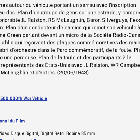
mes autour du véhicule portant un sarrau avec l'inscription
au dos. Plan d'un groupe de gens sur une estrade, y compri
honorable JL Ralston, RS McLaughlin, Baron Silverguys, Feo
n. Plan d'un conducteur de camion qui remet son véhicule 
ne Green parlant devant un micro de la Société Radio-Can
ughlin qui reçoivent des plaques commémoratives des mai
n abri d'orchestre dans le Parc commémoratif, de la foule. Pl
se une perceuse. Plan de la foule et des participants à la
 représentants des États-Unis avec JL Ralston, WR Campbe
 McLaughlin et d'autres. (20/06/1943)
:
500 000th War Vehicle
ional du Film
Video Disque Digital
Digital Beta
Bobine 35 mm
,
,