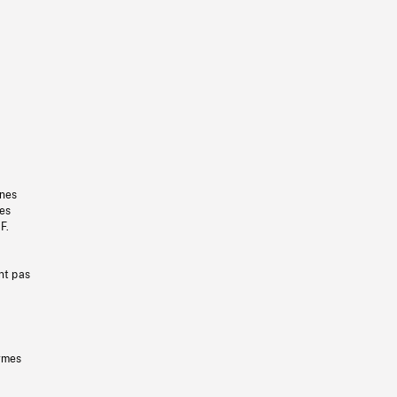
gnes
les
F.
nt pas
ermes