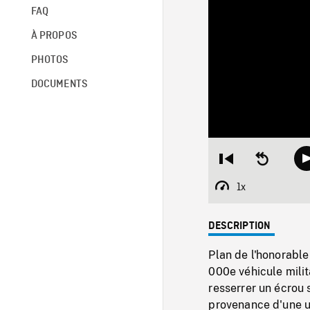
FAQ
À PROPOS
PHOTOS
DOCUMENTS
Restart
Seek
from
backward
beginning
10
1x
Playback
seconds
Rate
DESCRIPTION
Plan de l'honorable
000e véhicule milit
resserrer un écrou 
provenance d'une u