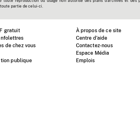
e toute reproduction ou usage non autorisé des plans d'archives et des 
toute partie de celui-ci.
 gratuit
À propos de ce site
nfolettres
Centre d'aide
s de chez vous
Contactez-nous
Espace Média
tion publique
Emplois
Instagram
Vimeo
X
télé