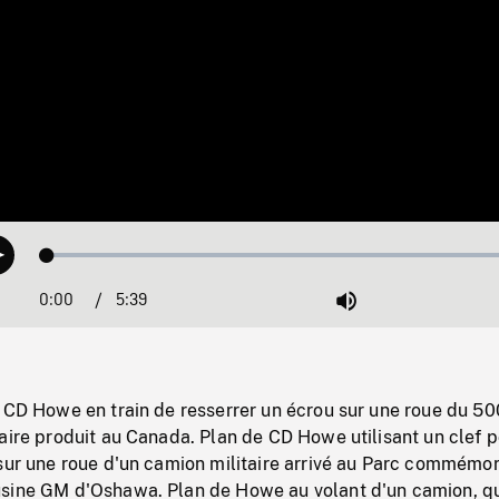
Loaded
:
Play
1.05%
0:00
Current
5:39
Duration
/
Mute
Time
 CD Howe en train de resserrer un écrou sur une roue du 50
aire produit au Canada. Plan de CD Howe utilisant un clef 
sur une roue d'un camion militaire arrivé au Parc commémor
sine GM d'Oshawa. Plan de Howe au volant d'un camion, qu