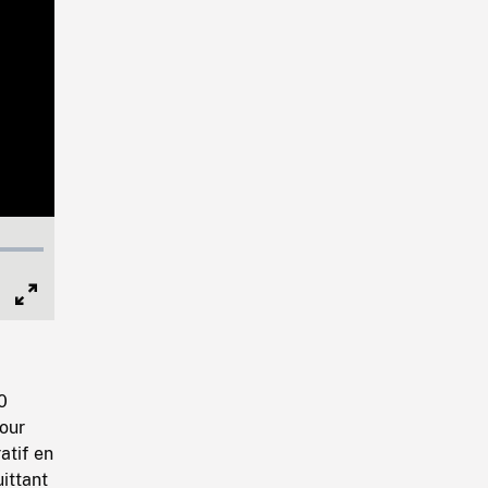
Full
Screen
0
pour
atif en
ittant