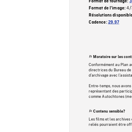
Format de tournage:
3
4/
Format de l'image:
Résolutions disponibl
Cadence:
29.97
Moratoire sur les con
Conformément au Plan au
directrices du Bureau de 
d’archivage avec l’assi
Entre-temps, nous avons s
représentant des particip
comme Autochtones (memb
Contenu sensible?
Les films et les archives
reliés pourraient être of