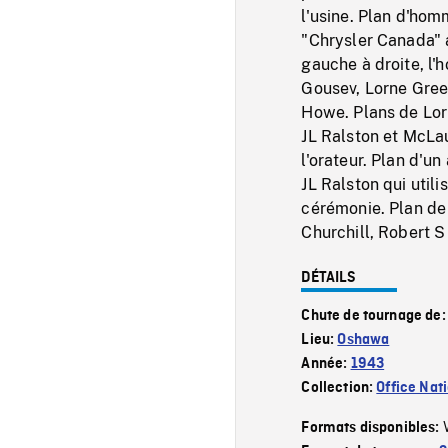
l'usine. Plan d'hom
"Chrysler Canada" 
gauche à droite, l'
Gousev, Lorne Gree
Howe. Plans de Lor
JL Ralston et McLa
l'orateur. Plan d'u
JL Ralston qui utili
cérémonie. Plan de
Churchill, Robert S
DÉTAILS
Chute de tournage de
Lieu:
Oshawa
Année:
1943
Collection:
Office Nat
Formats disponibles: