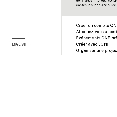
dommages-intérêts, contr
contenus sur ce site ou de 
Créer un compte ONF
Abonnez-vous à nos i
Événements ONF prè
Créer avec l’ONF
ENGLISH
Organiser une projec
Facebook
Youtube
L'ONF sur mobile et 