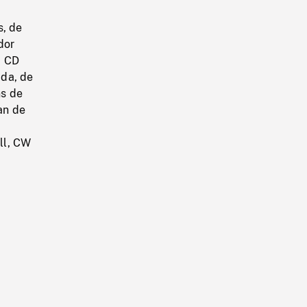
s, de
dor
à CD
ada, de
ns de
an de
ll, CW