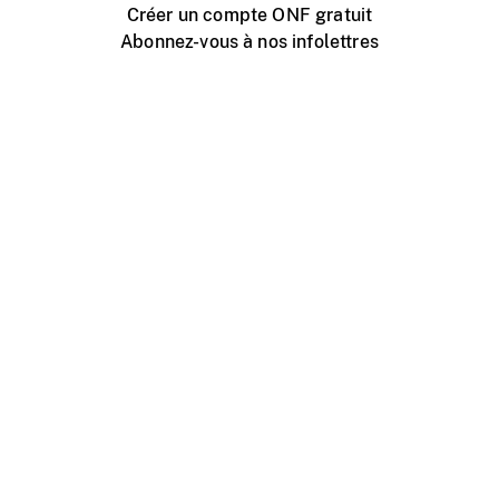
Créer un compte ONF gratuit
Abonnez-vous à nos infolettres
Événements ONF près de chez vous
Créer avec l’ONF
Organiser une projection publique
À propos de ce site
Centre d'aide
Contactez-nous
Espace Média
Emplois
ONF.ca
Production
Distribution
Éducation
Blogue ONF