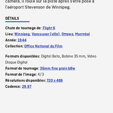
caméra, il roule sur la piste après s'être posé à
l'aéroport Stevenson de Winnipeg.
DÉTAILS
Chute de tournage de:
Flight 6
Lieu:
Winnipeg
,
Vancouver (ville)
,
Ottawa
,
Montréal
Année:
1944
Collection:
Office National du Film
Digital Beta
Bobine 35 mm
Video
Formats disponibles:
,
,
Disque Digital
Format de tournage:
35mm fine grain b&w
4/3
Format de l'image:
Résolutions disponibles:
720 x 486
Cadence:
29.97