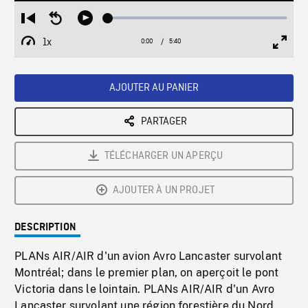
Loaded
:
Restart
Seek
Play
1.03%
from
backward
1x
0:00
Current
5:40
Duration
/
beginning
10
Playback
Full
Time
seconds
Rate
Scree
AJOUTER AU PANIER
PARTAGER
TÉLÉCHARGER UN APERÇU
AJOUTER À UN PROJET
DESCRIPTION
PLANs AIR/AIR d'un avion Avro Lancaster survolant
Montréal; dans le premier plan, on aperçoit le pont
Victoria dans le lointain. PLANs AIR/AIR d'un Avro
Lancaster survolant une région forestière du Nord