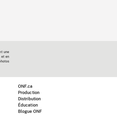
nt une
n et en
photos
ONF.ca
Production
Distribution
Éducation
Blogue ONF