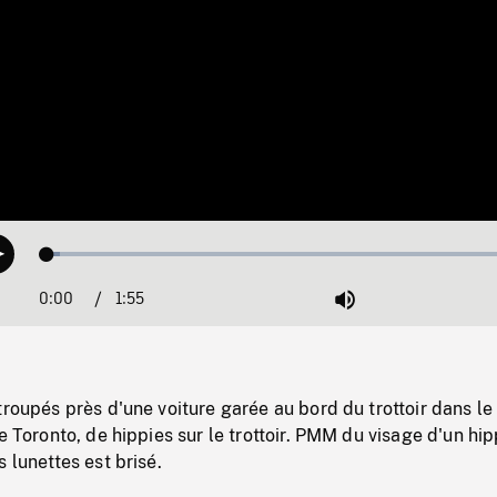
Loaded
:
Play
2.65%
0:00
Current
1:55
Duration
/
Mute
Time
troupés près d'une voiture garée au bord du trottoir dans le
e Toronto, de hippies sur le trottoir. PMM du visage d'un hip
 lunettes est brisé.