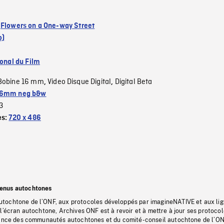
:
Flowers on a One-way Street
o)
ional du Film
Bobine 16 mm
Video Disque Digital
Digital Beta
,
,
6mm neg b&w
3
es:
720 x 486
tenus autochtones
tochtone de l’ONF, aux protocoles développés par imagineNATIVE et aux li
l’écran autochtone, Archives ONF est à revoir et à mettre à jour ses protoco
stance des communautés autochtones et du comité-conseil autochtone de l’ON