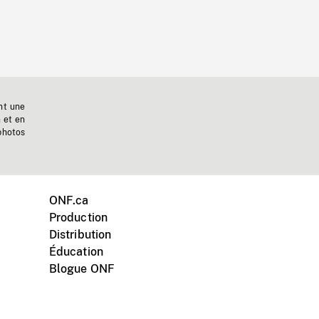
nt une
n et en
photos
ONF.ca
Production
Distribution
Éducation
Blogue ONF