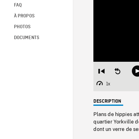
FAQ
À PROPOS
PHOTOS
DOCUMENTS
Restart
Seek
from
backward
beginning
10
1x
Playback
seconds
Rate
DESCRIPTION
Plans de hippies at
quartier Yorkville d
dont un verre de ses