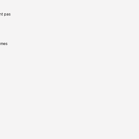
nt pas
ermes