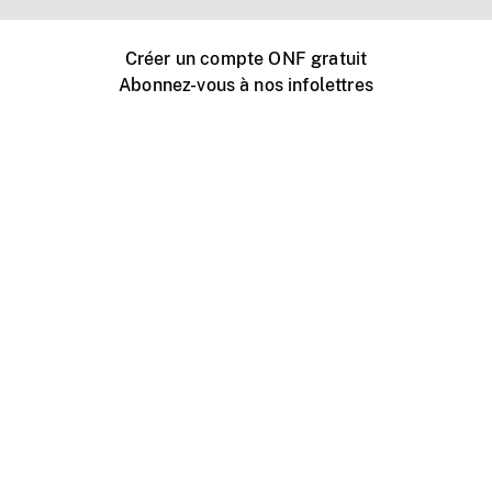
Créer un compte ONF gratuit
Abonnez-vous à nos infolettres
Événements ONF près de chez vous
Créer avec l’ONF
Organiser une projection publique
À propos de ce site
Centre d'aide
Contactez-nous
Espace Média
Emplois
ONF.ca
Production
Distribution