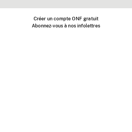
Créer un compte ONF gratuit
Abonnez-vous à nos infolettres
Événements ONF près de chez vous
Créer avec l’ONF
Organiser une projection publique
À propos de ce site
Centre d'aide
Contactez-nous
Espace Média
Emplois
ONF.ca
Production
Distribution