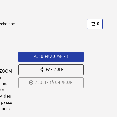
recherche
0
AJOUTER AU PANIER
PARTAGER
, ZOOM
on
AJOUTER À UN PROJET
tions
se
MM des
i passe
 bois