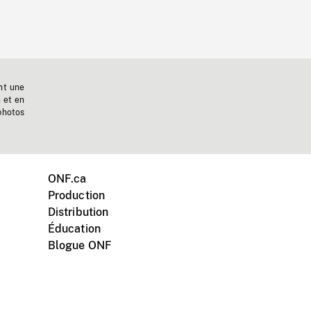
nt une
n et en
photos
ONF.ca
Production
Distribution
Éducation
Blogue ONF