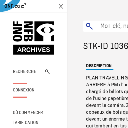
ONF.ca
STK-ID 103
DESCRIPTION
RECHERCHE
PLAN TRAVELLING d
ARRIERE à PM d'un
CONNEXION
chargé de billots q
de l'usine papetiè
devant la caméra, 
copeaux de bois qu
OÙ COMMENCER
devant un énorme 
TARIFICATION
qui tombent en tas 