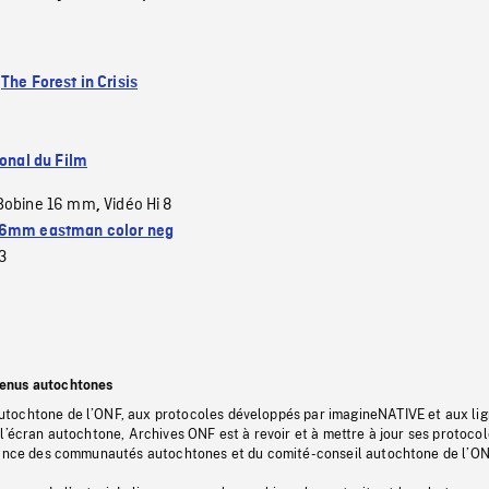
:
The Forest in Crisis
ional du Film
Bobine 16 mm
Vidéo Hi 8
,
6mm eastman color neg
3
tenus autochtones
tochtone de l’ONF, aux protocoles développés par imagineNATIVE et aux li
l’écran autochtone, Archives ONF est à revoir et à mettre à jour ses protoco
stance des communautés autochtones et du comité-conseil autochtone de l’ON