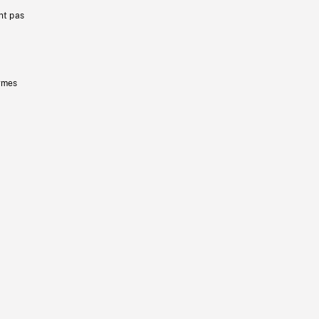
nt pas
ermes