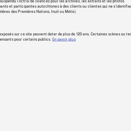
uspendu l’octroi de licences pour les archives, les extraits et les photos
ants et participantes autochtones à des clients ou clientes qui ne s’identifie
res des Premières Nations, Inuit ou Métis).
 exposés sur ce site peuvent dater de plus de 120 ans. Certaines scènes ou t
fensants pour certains publics.
En savoir plus