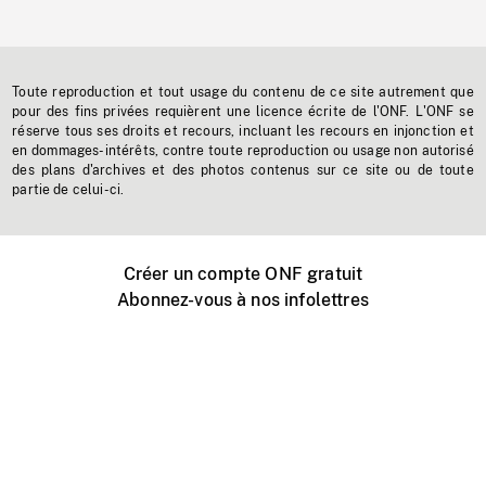
Toute reproduction et tout usage du contenu de ce site autrement que
pour des fins privées requièrent une licence écrite de l'ONF. L'ONF se
réserve tous ses droits et recours, incluant les recours en injonction et
en dommages-intérêts, contre toute reproduction ou usage non autorisé
des plans d'archives et des photos contenus sur ce site ou de toute
partie de celui-ci.
Créer un compte ONF gratuit
Abonnez-vous à nos infolettres
Événements ONF près de chez vous
Créer avec l’ONF
Organiser une projection publique
À propos de ce site
Centre d'aide