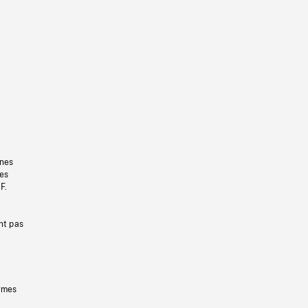
gnes
les
F.
nt pas
ermes