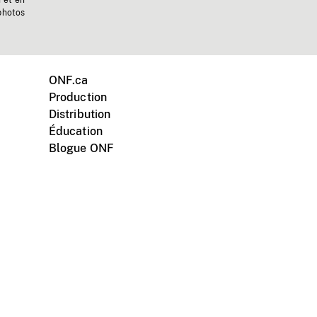
n et en
photos
ONF.ca
Production
Distribution
Éducation
Blogue ONF