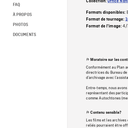
Collection:
Office Nat
FAQ
Formats disponibles:
À PROPOS
Format de tournage:
1
PHOTOS
4/
Format de l'image:
DOCUMENTS
Moratoire sur les con
Conformément au Plan au
directrices du Bureau de 
d’archivage avec l’assi
Entre-temps, nous avons s
représentant des particip
comme Autochtones (memb
Contenu sensible?
Les films et les archives
reliés pourraient être of