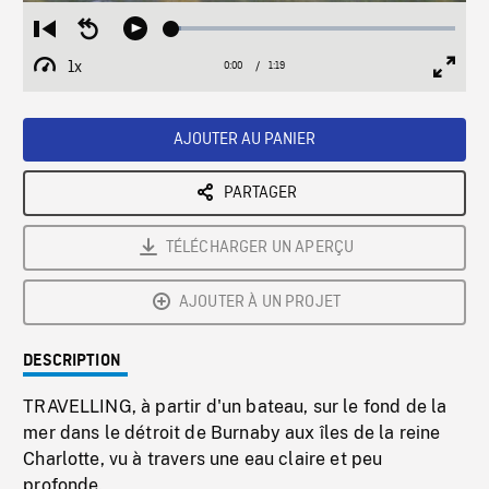
Loaded
:
Restart
Seek
Play
3.23%
from
backward
1x
0:00
Current
1:19
Duration
/
beginning
10
Playback
Full
Time
seconds
Rate
Scree
AJOUTER AU PANIER
PARTAGER
TÉLÉCHARGER UN APERÇU
AJOUTER À UN PROJET
DESCRIPTION
TRAVELLING, à partir d'un bateau, sur le fond de la
mer dans le détroit de Burnaby aux îles de la reine
Charlotte, vu à travers une eau claire et peu
profonde.