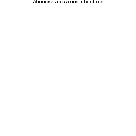
Abonnez-vous à nos infolettres
Événements ONF près de chez vous
Créer avec l’ONF
Organiser une projection publique
À propos de ce site
Centre d'aide
Contactez-nous
Espace Média
Emplois
ONF.ca
Production
Distribution
Éducation
Blogue ONF