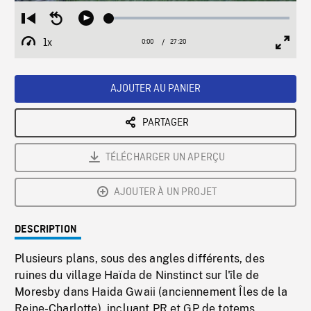
Loaded
:
Restart
Seek
Play
0.14%
from
backward
1x
0:00
Current
27:20
Duration
/
beginning
10
Playback
Full
Time
seconds
Rate
Scree
AJOUTER AU PANIER
PARTAGER
TÉLÉCHARGER UN APERÇU
AJOUTER À UN PROJET
DESCRIPTION
Plusieurs plans, sous des angles différents, des
ruines du village Haïda de Ninstinct sur l'île de
Moresby dans Haida Gwaii (anciennement Îles de la
Reine-Charlotte), incluant PR et GP de totems,