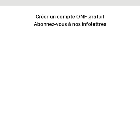
Créer un compte ONF gratuit
Abonnez-vous à nos infolettres
Événements ONF près de chez vous
Créer avec l’ONF
Organiser une projection publique
À propos de ce site
Centre d'aide
Contactez-nous
Espace Média
Emplois
ONF.ca
Production
Distribution