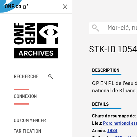
ONF.ca
STK-ID 105
DESCRIPTION
RECHERCHE
GP EN PL de l'eau d
national de Kluane
CONNEXION
DÉTAILS
Chute de tournage de
OÙ COMMENCER
Lieu:
Parc national et
Année:
1984
TARIFICATION