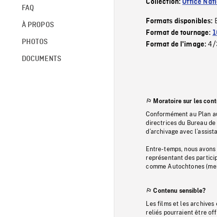
Collection:
Office Nat
FAQ
Formats disponibles:
À PROPOS
Format de tournage:
1
PHOTOS
4/
Format de l'image:
DOCUMENTS
Moratoire sur les con
Conformément au Plan au
directrices du Bureau de 
d’archivage avec l’assi
Entre-temps, nous avons s
représentant des particip
comme Autochtones (memb
Contenu sensible?
Les films et les archives
reliés pourraient être of