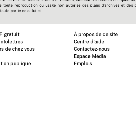
'ONF se réserve tous ses droits et recours, incluant les recours en injonctio
e toute reproduction ou usage non autorisé des plans d'archives et des 
toute partie de celui-ci.
 gratuit
À propos de ce site
nfolettres
Centre d'aide
s de chez vous
Contactez-nous
Espace Média
tion publique
Emplois
Instagram
Vimeo
X
télé