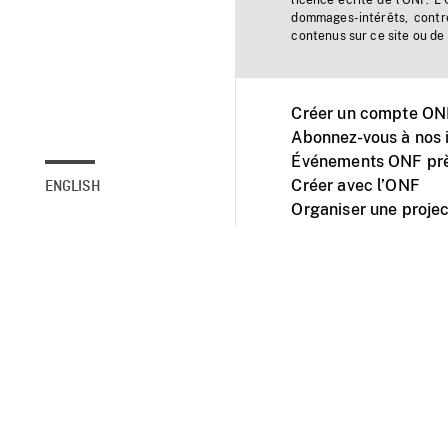
licence écrite de l'ONF. L
dommages-intérêts, contr
contenus sur ce site ou de 
Créer un compte ONF
Abonnez-vous à nos i
Événements ONF prè
Créer avec l’ONF
ENGLISH
Organiser une projec
Facebook
Youtube
L'ONF sur mobile et 