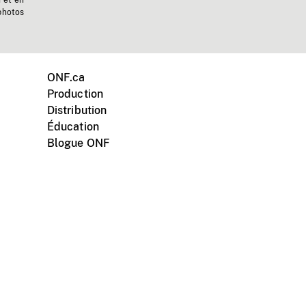
n et en
photos
ONF.ca
Production
Distribution
Éducation
Blogue ONF