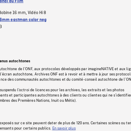
ional du Film
Bobine 16 mm
Vidéo Hi 8
,
6mm eastman color neg
3
tenus autochtones
tochtone de l’ONF, aux protocoles développés par imagineNATIVE et aux li
l’écran autochtone, Archives ONF est à revoir et à mettre à jour ses protoco
stance des communautés autochtones et du comité-conseil autochtone de l’ON
uspendu l’octroi de licences pour les archives, les extraits et les photos
ants et participantes autochtones à des clients ou clientes qui ne s’identifie
res des Premières Nations, Inuit ou Métis).
 exposés sur ce site peuvent dater de plus de 120 ans. Certaines scènes ou t
fensants pour certains publics.
En savoir plus