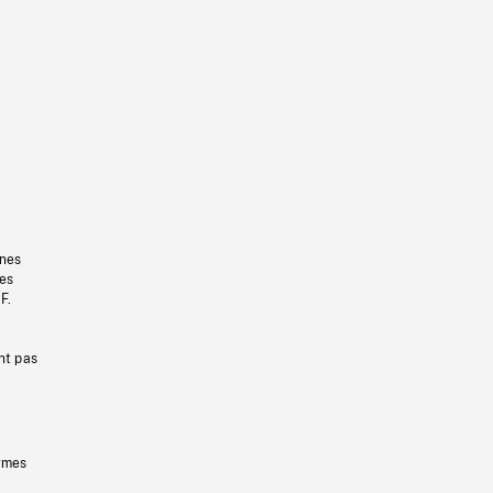
gnes
les
F.
nt pas
ermes