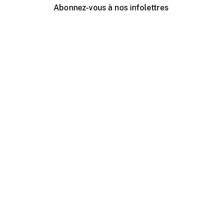
Abonnez-vous à nos infolettres
Événements ONF près de chez vous
Créer avec l’ONF
Organiser une projection publique
À propos de ce site
Centre d'aide
Contactez-nous
Espace Média
Emplois
ONF.ca
Production
Distribution
Éducation
Blogue ONF