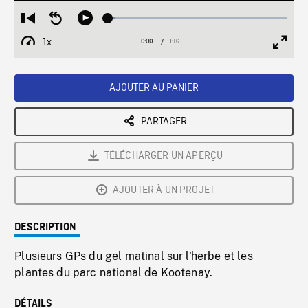
Loaded
:
Restart
Seek
Play
3.73%
from
backward
1x
0:00
Current
1:16
Duration
/
beginning
10
Playback
Full
Time
seconds
Rate
Scree
AJOUTER AU PANIER
PARTAGER
TÉLÉCHARGER UN APERÇU
AJOUTER À UN PROJET
DESCRIPTION
Plusieurs GPs du gel matinal sur l'herbe et les
plantes du parc national de Kootenay.
DÉTAILS