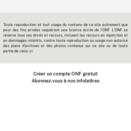
Toute reproduction et tout usage du contenu de ce site autrement que
pour des fins privées requièrent une licence écrite de l'ONF. L'ONF se
réserve tous ses droits et recours, incluant les recours en injonction et
en dommages-intérêts, contre toute reproduction ou usage non autorisé
des plans d'archives et des photos contenus sur ce site ou de toute
partie de celui-ci.
Créer un compte ONF gratuit
Abonnez-vous à nos infolettres
Événements ONF près de chez vous
Créer avec l’ONF
Organiser une projection publique
À propos de ce site
Centre d'aide