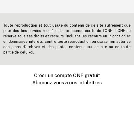
Toute reproduction et tout usage du contenu de ce site autrement que
pour des fins privées requièrent une licence écrite de l'ONF. L'ONF se
réserve tous ses droits et recours, incluant les recours en injonction et
en dommages-intérêts, contre toute reproduction ou usage non autorisé
des plans d'archives et des photos contenus sur ce site ou de toute
partie de celui-ci.
Créer un compte ONF gratuit
Abonnez-vous à nos infolettres
Événements ONF près de chez vous
Créer avec l’ONF
Organiser une projection publique
À propos de ce site
Centre d'aide