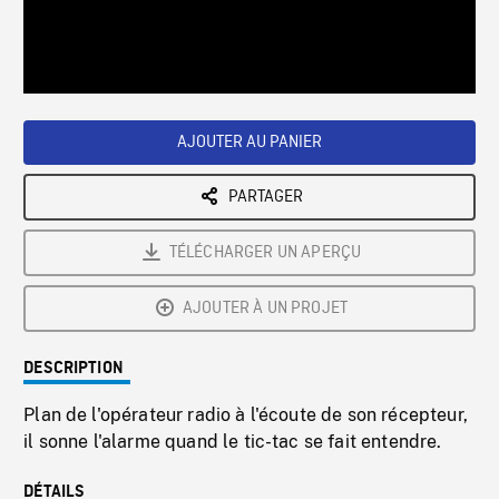
/
Loaded
:
Playback
0%
Rate
AJOUTER AU PANIER
PARTAGER
TÉLÉCHARGER UN APERÇU
AJOUTER À UN PROJET
DESCRIPTION
Plan de l'opérateur radio à l'écoute de son récepteur,
il sonne l'alarme quand le tic-tac se fait entendre.
DÉTAILS