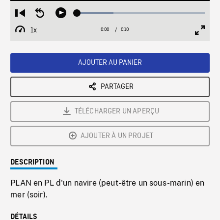
Loaded
:
Restart
Seek
Play
28.30%
from
backward
1x
0:00
Current
0:10
Duration
/
beginning
10
Playback
Full
Time
seconds
Rate
Scree
AJOUTER AU PANIER
PARTAGER
TÉLÉCHARGER UN APERÇU
AJOUTER À UN PROJET
DESCRIPTION
PLAN en PL d'un navire (peut-être un sous-marin) en
mer (soir).
DÉTAILS