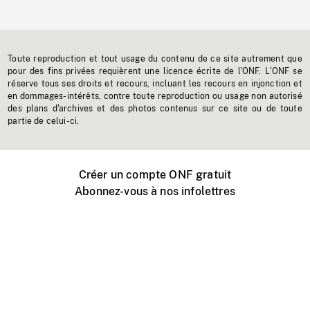
Toute reproduction et tout usage du contenu de ce site autrement que
pour des fins privées requièrent une licence écrite de l'ONF. L'ONF se
réserve tous ses droits et recours, incluant les recours en injonction et
en dommages-intérêts, contre toute reproduction ou usage non autorisé
des plans d'archives et des photos contenus sur ce site ou de toute
partie de celui-ci.
Créer un compte ONF gratuit
Abonnez-vous à nos infolettres
Événements ONF près de chez vous
Créer avec l’ONF
Organiser une projection publique
À propos de ce site
Centre d'aide