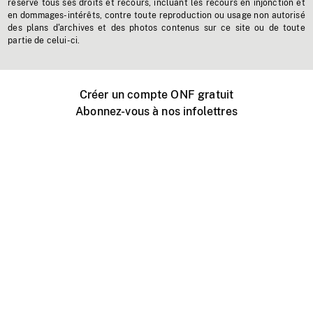
réserve tous ses droits et recours, incluant les recours en injonction et
en dommages-intérêts, contre toute reproduction ou usage non autorisé
des plans d'archives et des photos contenus sur ce site ou de toute
partie de celui-ci.
Créer un compte ONF gratuit
Abonnez-vous à nos infolettres
Événements ONF près de chez vous
Créer avec l’ONF
Organiser une projection publique
À propos de ce site
Centre d'aide
Contactez-nous
Espace Média
Emplois