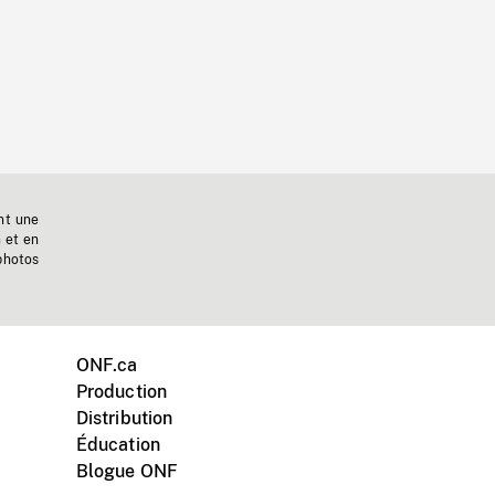
nt une
n et en
photos
ONF.ca
Production
Distribution
Éducation
Blogue ONF