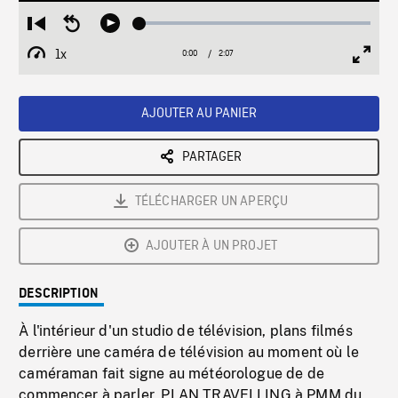
Loaded
:
Restart
Seek
Play
2.35%
from
backward
1x
0:00
Current
2:07
Duration
/
beginning
10
Playback
Full
Time
seconds
Rate
Scree
AJOUTER AU PANIER
PARTAGER
TÉLÉCHARGER UN APERÇU
AJOUTER À UN PROJET
DESCRIPTION
À l'intérieur d'un studio de télévision, plans filmés
derrière une caméra de télévision au moment où le
caméraman fait signe au météorologue de de
commencer à parler, PLAN TRAVELLING à PMM du