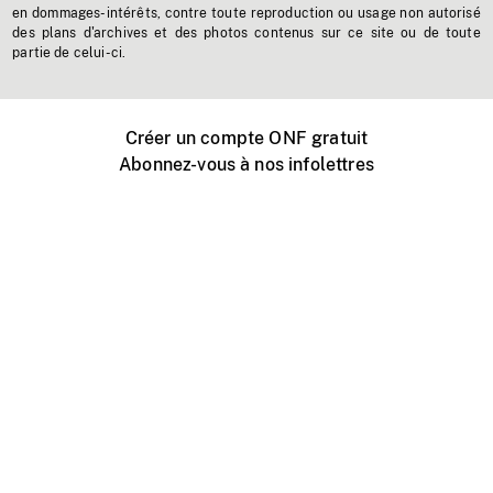
en dommages-intérêts, contre toute reproduction ou usage non autorisé
des plans d'archives et des photos contenus sur ce site ou de toute
partie de celui-ci.
Créer un compte ONF gratuit
Abonnez-vous à nos infolettres
Événements ONF près de chez vous
Créer avec l’ONF
Organiser une projection publique
À propos de ce site
Centre d'aide
Contactez-nous
Espace Média
Emplois