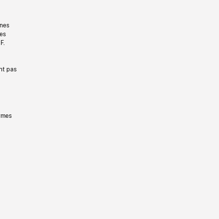
gnes
les
F.
nt pas
ermes