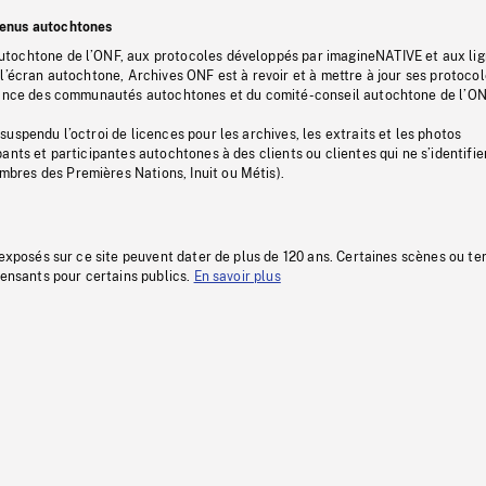
tenus autochtones
tochtone de l’ONF, aux protocoles développés par imagineNATIVE et aux li
l’écran autochtone, Archives ONF est à revoir et à mettre à jour ses protoco
stance des communautés autochtones et du comité-conseil autochtone de l’ON
uspendu l’octroi de licences pour les archives, les extraits et les photos
ants et participantes autochtones à des clients ou clientes qui ne s’identifie
res des Premières Nations, Inuit ou Métis).
 exposés sur ce site peuvent dater de plus de 120 ans. Certaines scènes ou t
fensants pour certains publics.
En savoir plus