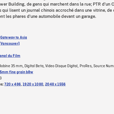
wer Building, de gens qui marchent dans la rue; PTR d'un C
s qui lisent un journal chinois accroché dans une vitrine, de
ent les phares d'une automobile devant un garage.
:
Gateway to Asia
 (Vancouver)
ional du Film
Bobine 35 mm
Digital Beta
Video Disque Digital
ProRes
Source Num
,
,
,
,
5mm fine grain b&w
3
es:
720 x 486
,
1920 x 1080
,
2048 x 1556