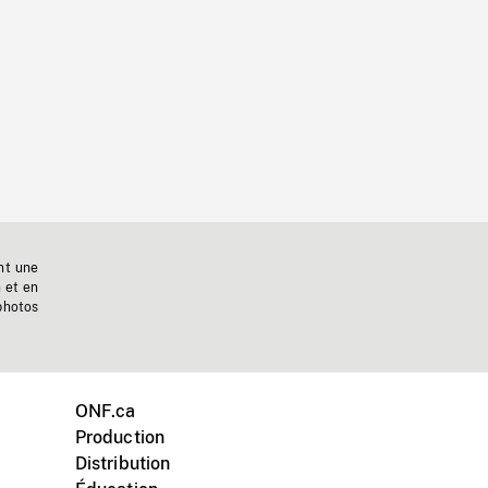
nt une
n et en
photos
ONF.ca
Production
Distribution