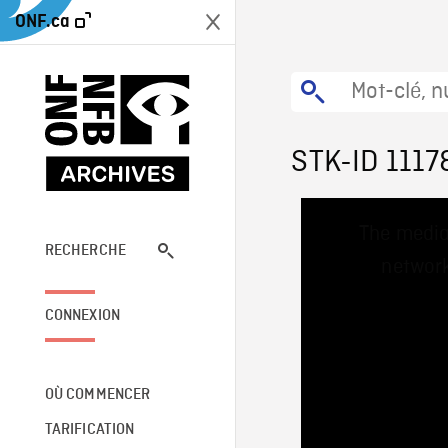
ONF.ca
STK-ID 1117
This
The media
is
a
RECHERCHE
network
modal
window.
CONNEXION
OÙ COMMENCER
TARIFICATION