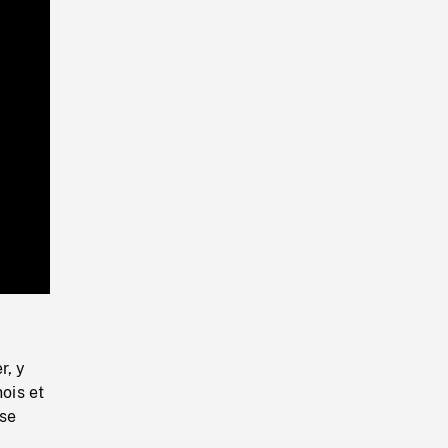
Playback
Rate
r, y
ois et
ese