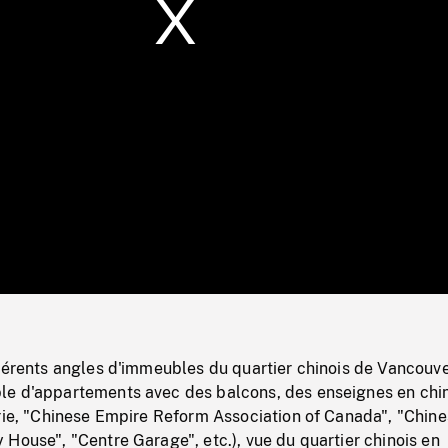
/
Loaded
:
Mute
0%
férents angles d'immeubles du quartier chinois de Vancouve
e d'appartements avec des balcons, des enseignes en chin
erie, "Chinese Empire Reform Association of Canada", "Chin
House", "Centre Garage", etc.), vue du quartier chinois en