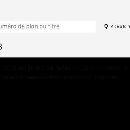
Aide à la 
8
 could not be loaded, either because the server or
 failed or because the format is not supported.