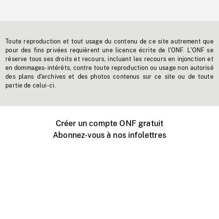
Toute reproduction et tout usage du contenu de ce site autrement que
pour des fins privées requièrent une licence écrite de l'ONF. L'ONF se
réserve tous ses droits et recours, incluant les recours en injonction et
en dommages-intérêts, contre toute reproduction ou usage non autorisé
des plans d'archives et des photos contenus sur ce site ou de toute
partie de celui-ci.
Créer un compte ONF gratuit
Abonnez-vous à nos infolettres
Événements ONF près de chez vous
Créer avec l’ONF
Organiser une projection publique
À propos de ce site
Centre d'aide