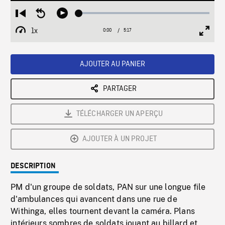
Loaded
:
Restart
Seek
Play
1.00%
from
backward
1x
0:00
Current
5:17
Duration
/
beginning
10
Playback
Full
Time
seconds
Rate
Scree
AJOUTER AU PANIER
PARTAGER
TÉLÉCHARGER UN APERÇU
AJOUTER À UN PROJET
DESCRIPTION
PM d'un groupe de soldats, PAN sur une longue file
d'ambulances qui avancent dans une rue de
Withinga, elles tournent devant la caméra. Plans
intérieurs sombres de soldats jouant au billard et