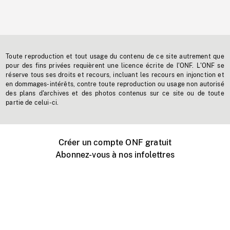
Toute reproduction et tout usage du contenu de ce site autrement que
pour des fins privées requièrent une licence écrite de l'ONF. L'ONF se
réserve tous ses droits et recours, incluant les recours en injonction et
en dommages-intérêts, contre toute reproduction ou usage non autorisé
des plans d'archives et des photos contenus sur ce site ou de toute
partie de celui-ci.
Créer un compte ONF gratuit
Abonnez-vous à nos infolettres
Événements ONF près de chez vous
Créer avec l’ONF
Organiser une projection publique
À propos de ce site