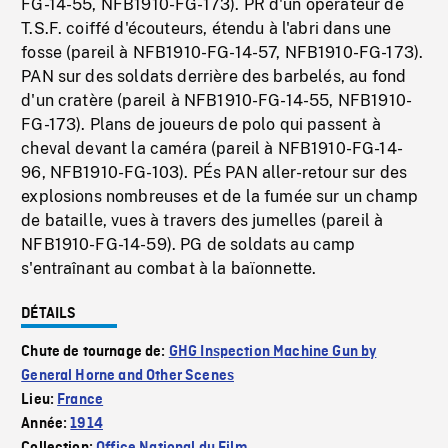
FG-14-55, NFB1910-FG-173). PR d'un opérateur de
T.S.F. coiffé d'écouteurs, étendu à l'abri dans une
fosse (pareil à NFB1910-FG-14-57, NFB1910-FG-173).
PAN sur des soldats derrière des barbelés, au fond
d'un cratère (pareil à NFB1910-FG-14-55, NFB1910-
FG-173). Plans de joueurs de polo qui passent à
cheval devant la caméra (pareil à NFB1910-FG-14-
96, NFB1910-FG-103). PÉs PAN aller-retour sur des
explosions nombreuses et de la fumée sur un champ
de bataille, vues à travers des jumelles (pareil à
NFB1910-FG-14-59). PG de soldats au camp
s'entraînant au combat à la baïonnette.
DÉTAILS
Chute de tournage de:
GHG Inspection Machine Gun by
General Horne and Other Scenes
Lieu:
France
Année:
1914