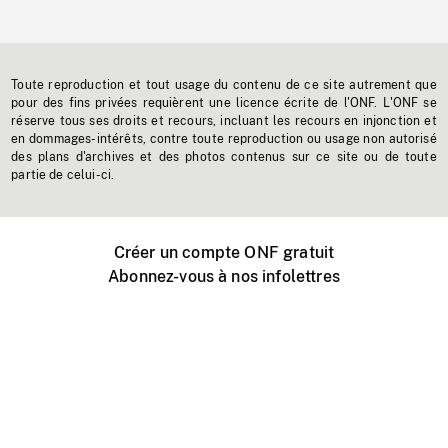
Toute reproduction et tout usage du contenu de ce site autrement que
pour des fins privées requièrent une licence écrite de l'ONF. L'ONF se
réserve tous ses droits et recours, incluant les recours en injonction et
en dommages-intérêts, contre toute reproduction ou usage non autorisé
des plans d'archives et des photos contenus sur ce site ou de toute
partie de celui-ci.
Créer un compte ONF gratuit
Abonnez-vous à nos infolettres
Événements ONF près de chez vous
Créer avec l’ONF
Organiser une projection publique
À propos de ce site
Centre d'aide