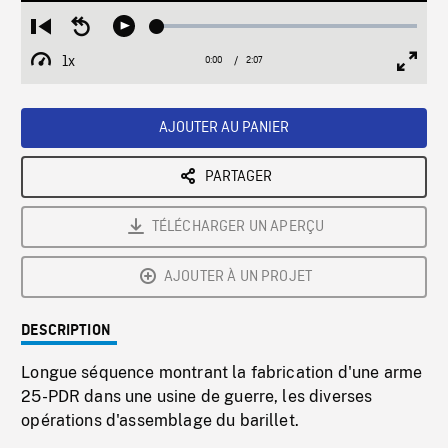
Loaded
:
Restart
Seek
Play
2.65%
from
backward
1x
0:00
Current
2:07
Duration
/
beginning
10
Playback
Full
Time
seconds
Rate
Scree
AJOUTER AU PANIER
PARTAGER
TÉLÉCHARGER UN APERÇU
AJOUTER À UN PROJET
DESCRIPTION
Longue séquence montrant la fabrication d'une arme
25-PDR dans une usine de guerre, les diverses
opérations d'assemblage du barillet.