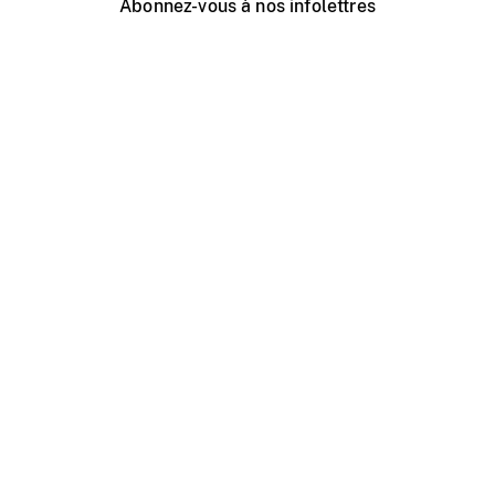
Abonnez-vous à nos infolettres
Événements ONF près de chez vous
Créer avec l’ONF
Organiser une projection publique
À propos de ce site
Centre d'aide
Contactez-nous
Espace Média
Emplois
ONF.ca
Production
Distribution
Éducation
Blogue ONF