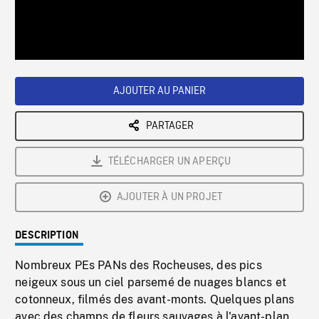
/
Loaded
:
Playback
0%
Rate
AJOUTER AU PANIER
PARTAGER
TÉLÉCHARGER UN APERÇU
AJOUTER À UN PROJET
DESCRIPTION
Nombreux PEs PANs des Rocheuses, des pics
neigeux sous un ciel parsemé de nuages blancs et
cotonneux, filmés des avant-monts. Quelques plans
avec des champs de fleurs sauvages à l'avant-plan.