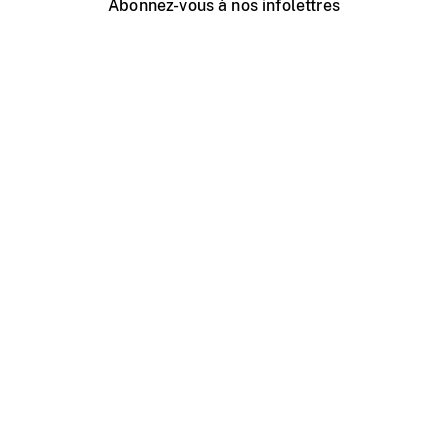
Abonnez-vous à nos infolettres
Événements ONF près de chez vous
Créer avec l’ONF
Organiser une projection publique
À propos de ce site
Centre d'aide
Contactez-nous
Espace Média
Emplois
ONF.ca
Production
Distribution
Éducation
Blogue ONF