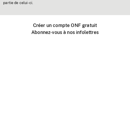
partie de celui-ci.
Créer un compte ONF gratuit
Abonnez-vous à nos infolettres
Événements ONF près de chez vous
Créer avec l’ONF
Organiser une projection publique
À propos de ce site
Centre d'aide
Contactez-nous
Espace Média
Emplois
ONF.ca
Production