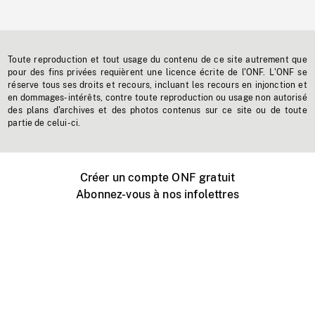
Toute reproduction et tout usage du contenu de ce site autrement que
pour des fins privées requièrent une licence écrite de l'ONF. L'ONF se
réserve tous ses droits et recours, incluant les recours en injonction et
en dommages-intérêts, contre toute reproduction ou usage non autorisé
des plans d'archives et des photos contenus sur ce site ou de toute
partie de celui-ci.
Créer un compte ONF gratuit
Abonnez-vous à nos infolettres
Événements ONF près de chez vous
Créer avec l’ONF
Organiser une projection publique
À propos de ce site
Centre d'aide