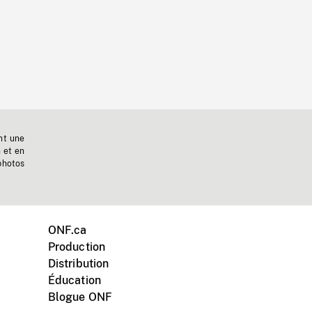
nt une
n et en
photos
ONF.ca
Production
Distribution
Éducation
Blogue ONF