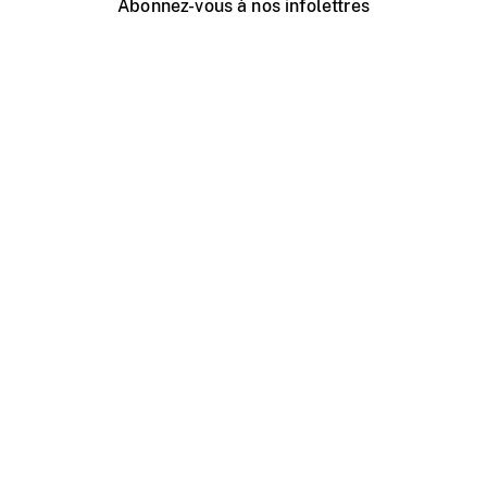
Abonnez-vous à nos infolettres
Événements ONF près de chez vous
Créer avec l’ONF
Organiser une projection publique
À propos de ce site
Centre d'aide
Contactez-nous
Espace Média
Emplois
ONF.ca
Production
Distribution
Éducation
Blogue ONF