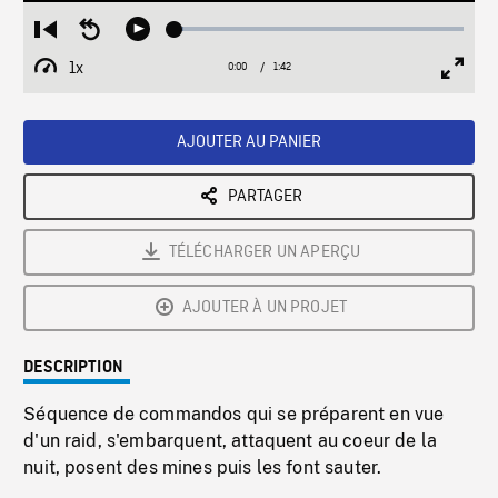
Loaded
:
Restart
Seek
Play
2.88%
from
backward
1x
0:00
Current
1:42
Duration
/
beginning
10
Playback
Full
Time
seconds
Rate
Scree
AJOUTER AU PANIER
PARTAGER
TÉLÉCHARGER UN APERÇU
AJOUTER À UN PROJET
DESCRIPTION
Séquence de commandos qui se préparent en vue
d'un raid, s'embarquent, attaquent au coeur de la
nuit, posent des mines puis les font sauter.