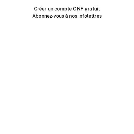
Créer un compte ONF gratuit
Abonnez-vous à nos infolettres
Événements ONF près de chez vous
Créer avec l’ONF
Organiser une projection publique
À propos de ce site
Centre d'aide
Contactez-nous
Espace Média
Emplois
ONF.ca
Production
Distribution
Éducation