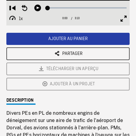
Loaded
:
Restart
Seek
Play
1.55%
from
backward
1x
0:00
Current
3:10
Duration
/
beginning
10
Playback
Full
Time
seconds
Rate
Scree
AJOUTER AU PANIER
PARTAGER
TÉLÉCHARGER UN APERÇU
AJOUTER À UN PROJET
DESCRIPTION
Divers PEs en PL de nombreux engins de
déneigement sur une aire de trafic de l'aéroport de
Dorval, des avions stationnés à l'arrière-plan. PMs,
PGs et PEs horizontaux de machines à l'oeuvre sur les