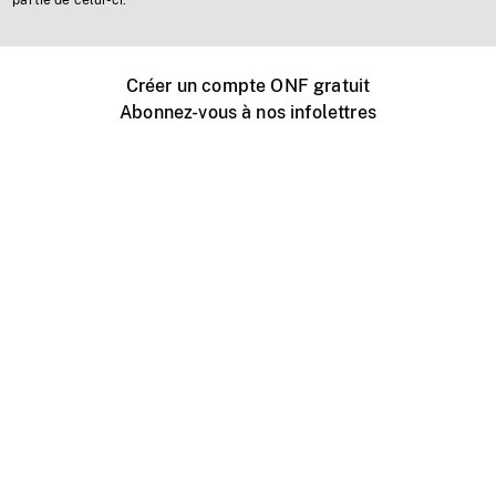
partie de celui-ci.
Créer un compte ONF gratuit
Abonnez-vous à nos infolettres
Événements ONF près de chez vous
Créer avec l’ONF
Organiser une projection publique
À propos de ce site
Centre d'aide
Contactez-nous
Espace Média
Emplois
ONF.ca
Production