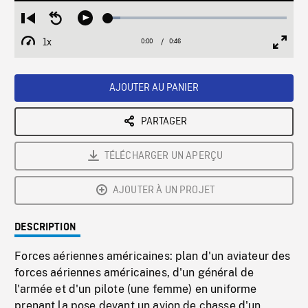
Loaded
:
Restart
Seek
Play
6.82%
from
backward
1x
0:00
Current
0:46
Duration
/
beginning
10
Playback
Full
Time
seconds
Rate
Scree
AJOUTER AU PANIER
PARTAGER
TÉLÉCHARGER UN APERÇU
AJOUTER À UN PROJET
DESCRIPTION
Forces aériennes américaines: plan d'un aviateur des
forces aériennes américaines, d'un général de
l'armée et d'un pilote (une femme) en uniforme
prenant la pose devant un avion de chasse d'un