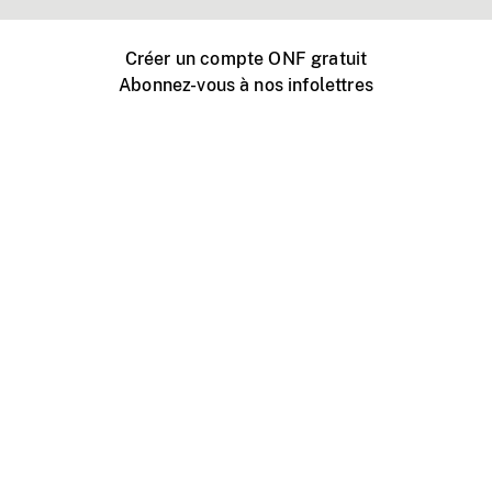
Créer un compte ONF gratuit
Abonnez-vous à nos infolettres
Événements ONF près de chez vous
Créer avec l’ONF
Organiser une projection publique
À propos de ce site
Centre d'aide
Contactez-nous
Espace Média
Emplois
ONF.ca
Production
Distribution