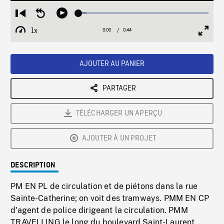
Loaded
:
Restart
Seek
Play
6.18%
from
backward
1x
0:00
Current
0:44
Duration
/
beginning
10
Playback
Full
Time
seconds
Rate
Scree
AJOUTER AU PANIER
PARTAGER
TÉLÉCHARGER UN APERÇU
AJOUTER À UN PROJET
DESCRIPTION
PM EN PL de circulation et de piétons dans la rue
Sainte-Catherine; on voit des tramways. PMM EN CP
d'agent de police dirigeant la circulation. PMM
TRAVELLING le long du boulevard Saint-Laurent,