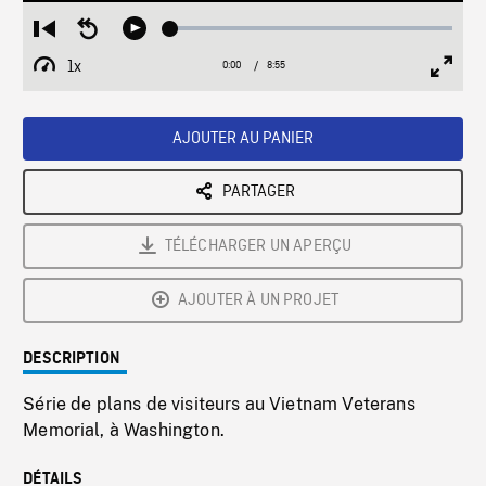
Loaded
:
Restart
Seek
Play
0.42%
from
backward
1x
0:00
Current
8:55
Duration
/
beginning
10
Playback
Full
Time
seconds
Rate
Scree
AJOUTER AU PANIER
PARTAGER
TÉLÉCHARGER UN APERÇU
AJOUTER À UN PROJET
DESCRIPTION
Série de plans de visiteurs au Vietnam Veterans
Memorial, à Washington.
DÉTAILS