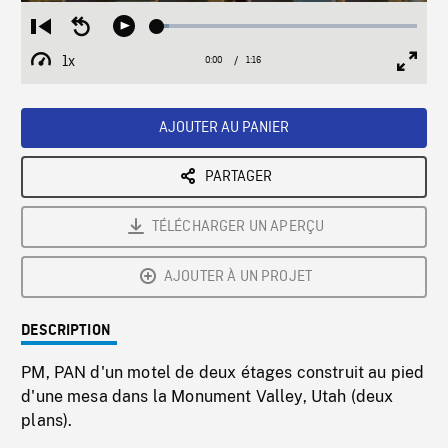
Loaded
:
Restart
Seek
Play
4.46%
from
backward
1x
0:00
Current
1:16
Duration
/
beginning
10
Playback
Full
Time
seconds
Rate
Scree
AJOUTER AU PANIER
PARTAGER
TÉLÉCHARGER UN APERÇU
AJOUTER À UN PROJET
DESCRIPTION
PM, PAN d'un motel de deux étages construit au pied
d'une mesa dans la Monument Valley, Utah (deux
plans).