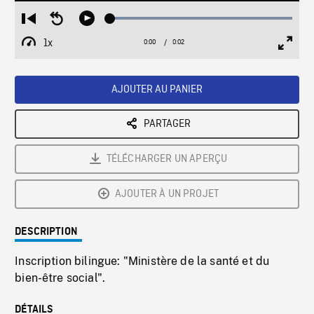
Loaded
:
Restart
Seek
Play
100.00%
from
backward
1x
0:00
Current
0:02
Duration
/
beginning
10
Playback
Full
Time
seconds
Rate
Scree
AJOUTER AU PANIER
PARTAGER
TÉLÉCHARGER UN APERÇU
AJOUTER À UN PROJET
DESCRIPTION
Inscription bilingue: "Ministère de la santé et du
bien-être social".
DÉTAILS