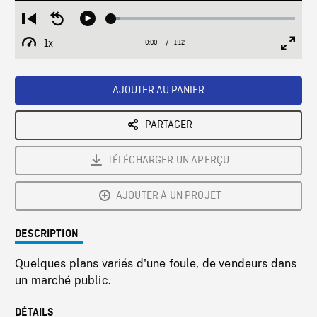
Loaded
:
Restart
Seek
Play
5.11%
from
backward
1x
0:00
Current
1:12
Duration
/
beginning
10
Playback
Full
Time
seconds
Rate
Scree
AJOUTER AU PANIER
PARTAGER
TÉLÉCHARGER UN APERÇU
AJOUTER À UN PROJET
DESCRIPTION
Quelques plans variés d'une foule, de vendeurs dans
un marché public.
DÉTAILS