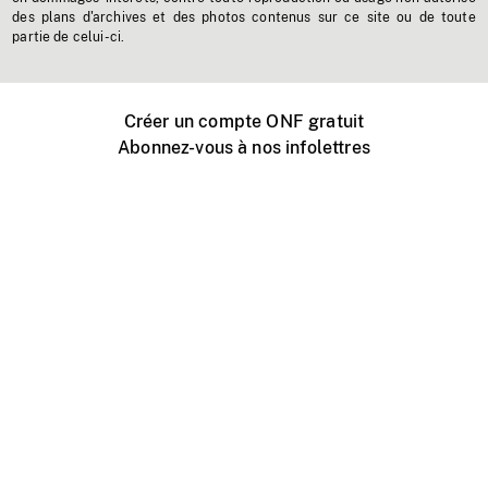
des plans d'archives et des photos contenus sur ce site ou de toute
partie de celui-ci.
Créer un compte ONF gratuit
Abonnez-vous à nos infolettres
Événements ONF près de chez vous
Créer avec l’ONF
Organiser une projection publique
À propos de ce site
Centre d'aide
Contactez-nous
Espace Média
Emplois
ONF.ca