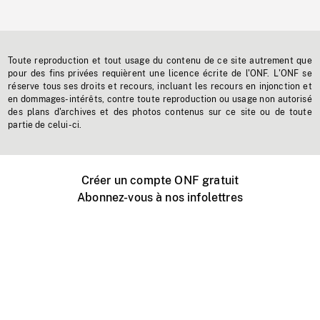
Toute reproduction et tout usage du contenu de ce site autrement que
pour des fins privées requièrent une licence écrite de l'ONF. L'ONF se
réserve tous ses droits et recours, incluant les recours en injonction et
en dommages-intérêts, contre toute reproduction ou usage non autorisé
des plans d'archives et des photos contenus sur ce site ou de toute
partie de celui-ci.
Créer un compte ONF gratuit
Abonnez-vous à nos infolettres
Événements ONF près de chez vous
Créer avec l’ONF
Organiser une projection publique
À propos de ce site
Centre d'aide