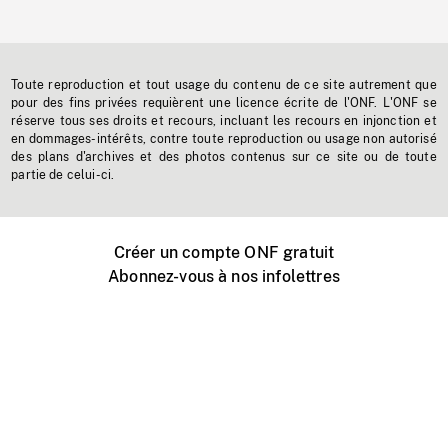
Toute reproduction et tout usage du contenu de ce site autrement que
pour des fins privées requièrent une licence écrite de l'ONF. L'ONF se
réserve tous ses droits et recours, incluant les recours en injonction et
en dommages-intérêts, contre toute reproduction ou usage non autorisé
des plans d'archives et des photos contenus sur ce site ou de toute
partie de celui-ci.
Créer un compte ONF gratuit
Abonnez-vous à nos infolettres
Événements ONF près de chez vous
Créer avec l’ONF
Organiser une projection publique
À propos de ce site
Centre d'aide