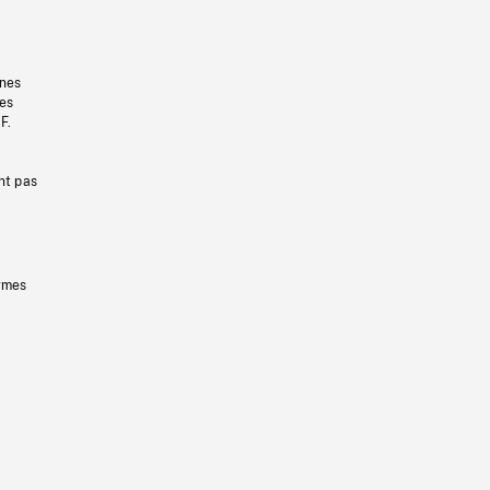
gnes
les
F.
nt pas
ermes