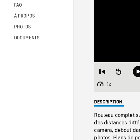
FAQ
À PROPOS
PHOTOS
DOCUMENTS
Restart
Seek
from
backward
beginning
10
1x
Playback
seconds
Rate
DESCRIPTION
Rouleau complet sur
des distances diffé
caméra, debout dans
photos. Plans de pe