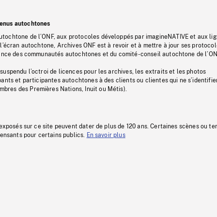
tenus autochtones
tochtone de l’ONF, aux protocoles développés par imagineNATIVE et aux li
l’écran autochtone, Archives ONF est à revoir et à mettre à jour ses protoco
stance des communautés autochtones et du comité-conseil autochtone de l’ON
uspendu l’octroi de licences pour les archives, les extraits et les photos
ants et participantes autochtones à des clients ou clientes qui ne s’identifie
res des Premières Nations, Inuit ou Métis).
 exposés sur ce site peuvent dater de plus de 120 ans. Certaines scènes ou t
fensants pour certains publics.
En savoir plus