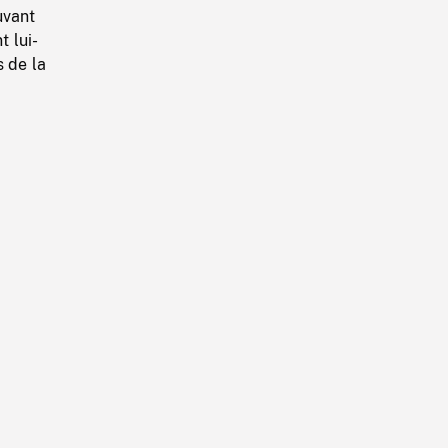
uvant
t lui-
s de la