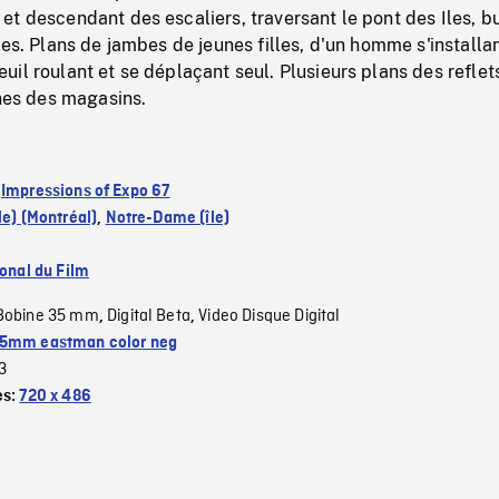
t descendant des escaliers, traversant le pont des Iles, b
nes. Plans de jambes de jeunes filles, d'un homme s'installan
il roulant et se déplaçant seul. Plusieurs plans des reflet
ines des magasins.
:
Impressions of Expo 67
le) (Montréal)
,
Notre-Dame (île)
ional du Film
Bobine 35 mm
Digital Beta
Video Disque Digital
,
,
5mm eastman color neg
3
es:
720 x 486