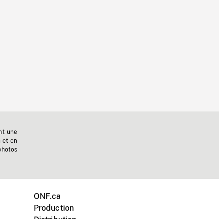
nt une
n et en
photos
ONF.ca
Production