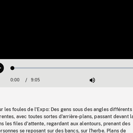
Loaded
:
Play
0.41%
0:00
Current
9:05
Duration
/
Mute
Time
 les foules de l'Expo: Des gens sous des angles différents 
rentes, avec toutes sortes d'arrière-plans, passant devant l
 les files d'attente, regardant aux alentours, prenant des
rsonnes se reposant sur des bancs, sur l'herbe. Plans de