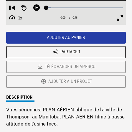
Loaded
:
Restart
Seek
Play
6.53%
from
backward
1x
0:00
Current
0:46
Duration
/
beginning
10
Playback
Full
Time
seconds
Rate
Scree
AJOUTER AU PANIER
PARTAGER
TÉLÉCHARGER UN APERÇU
AJOUTER À UN PROJET
DESCRIPTION
Vues aériennes: PLAN AÉRIEN oblique de la ville de
Thompson, au Manitoba. PLAN AÉRIEN filmé à basse
altitude de l'usine Inco.