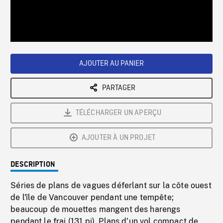
/
Loaded
:
Playback
0%
Rate
AJOUTER AU PANIER
PARTAGER
TÉLÉCHARGER UN APERÇU
AJOUTER À UN PROJET
DESCRIPTION
Séries de plans de vagues déferlant sur la côte ouest
de l'île de Vancouver pendant une tempête;
beaucoup de mouettes mangent des harengs
pendant le frai (131 pi). Plans d'un vol compact de