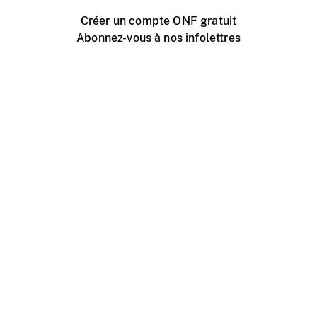
Créer un compte ONF gratuit
Abonnez-vous à nos infolettres
Événements ONF près de chez vous
Créer avec l’ONF
Organiser une projection publique
À propos de ce site
Centre d'aide
Contactez-nous
Espace Média
Emplois
ONF.ca
Production
Distribution
Éducation