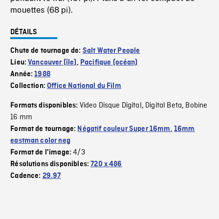
mouettes (68 pi).
DÉTAILS
Chute de tournage de:
Salt Water People
Lieu:
Vancouver (île)
,
Pacifique (océan)
Année:
1988
Collection:
Office National du Film
Video Disque Digital
Digital Beta
Bobine
Formats disponibles:
,
,
16 mm
Format de tournage:
Négatif couleur Super 16mm
,
16mm
eastman color neg
4/3
Format de l'image:
Résolutions disponibles:
720 x 486
Cadence:
29.97